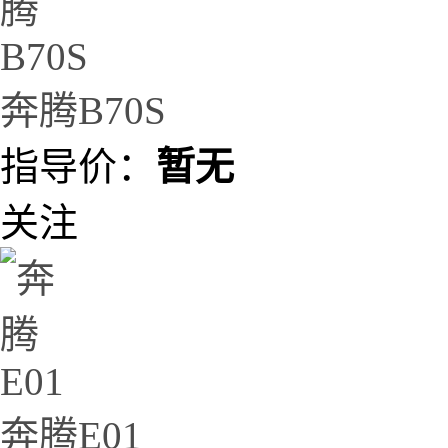
奔腾B70S
指导价：
暂无
关注
奔腾E01