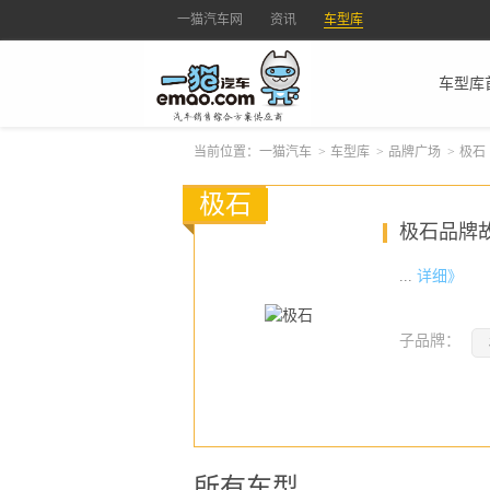
一猫汽车网
资讯
车型库
车型库
当前位置：
一猫汽车
>
车型库
>
品牌广场
>
极石
极石
极石品牌
...
详细》
子品牌：
所有车型