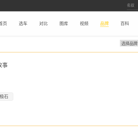
首页
选车
对比
图库
视频
品牌
百科
故事
极石