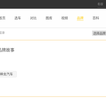
首页
选车
对比
图库
视频
品牌
百科
富康
品牌故事
神龙汽车