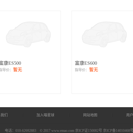
富康ES500
富康ES600
暂无
暂无
指导价：
指导价：
系我们
加入喵星球
网站地图
用
司
电话：010-62692883 © 2017 www.emao.com
京ICP证150082号 京ICP备14010468