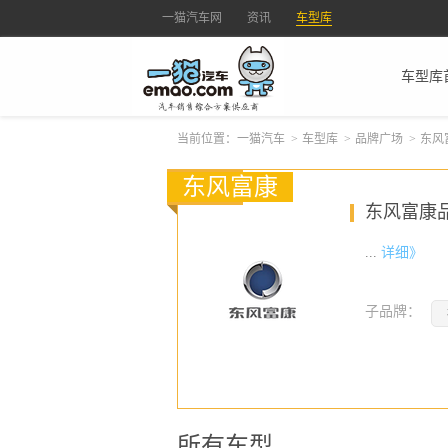
一猫汽车网
资讯
车型库
车型库
当前位置：
一猫汽车
>
车型库
>
品牌广场
>
东风
东风富康
东风富康
...
详细》
子品牌：
所有车型